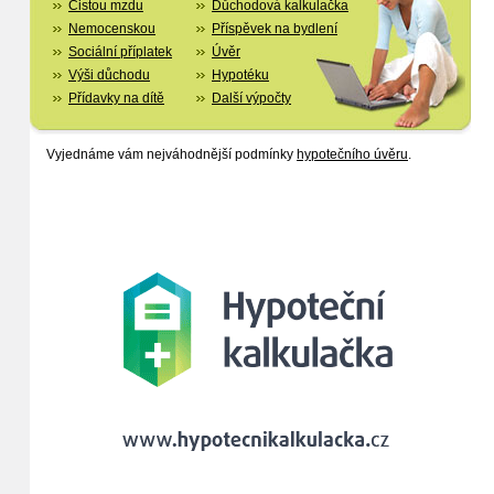
Čistou mzdu
Důchodová kalkulačka
Nemocenskou
Příspěvek na bydlení
Sociální příplatek
Úvěr
Výši důchodu
Hypotéku
Přídavky na dítě
Další výpočty
Vyjednáme vám nejváhodnější podmínky
hypotečního úvěru
.