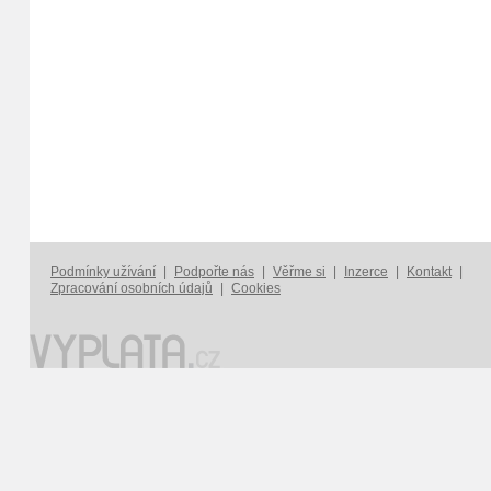
Podmínky užívání
|
Podpořte nás
|
Věřme si
|
Inzerce
|
Kontakt
|
Zpracování osobních údajů
|
Cookies