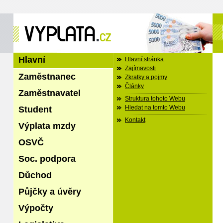
Hlavní
Hlavní stránka
Zajímavosti
Zaměstnanec
Zkratky a pojmy
Články
Zaměstnavatel
Struktura tohoto Webu
Student
Hledat na tomto Webu
Kontakt
Výplata mzdy
OSVČ
Soc. podpora
Důchod
Půjčky a úvěry
Výpočty