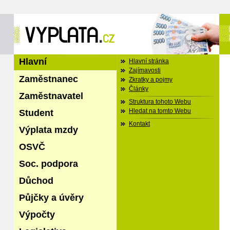
Hlavní
Hlavní stránka
Zajímavosti
Zaměstnanec
Zkratky a pojmy
Články
Zaměstnavatel
Struktura tohoto Webu
Student
Hledat na tomto Webu
Kontakt
Výplata mzdy
OSVČ
Soc. podpora
Důchod
Půjčky a úvěry
Výpočty