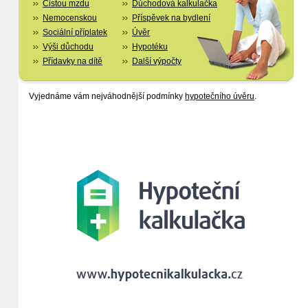
Čistou mzdu
Důchodová kalkulačka
Nemocenskou
Příspěvek na bydlení
Sociální příplatek
Úvěr
Výši důchodu
Hypotéku
Přídavky na dítě
Další výpočty
Vyjednáme vám nejváhodnější podmínky
hypotečního úvěru
.