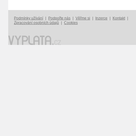
Podmínky užívání
|
Podpořte nás
|
Věřme si
|
Inzerce
|
Kontakt
|
Zpracování osobních údajů
|
Cookies