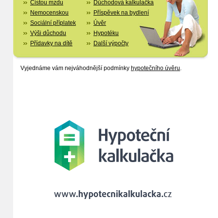
Čistou mzdu
Důchodová kalkulačka
Nemocenskou
Příspěvek na bydlení
Sociální příplatek
Úvěr
Výši důchodu
Hypotéku
Přídavky na dítě
Další výpočty
Vyjednáme vám nejváhodnější podmínky
hypotečního úvěru
.