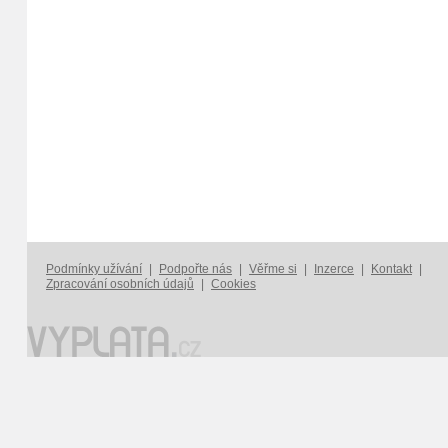
Podmínky užívání
|
Podpořte nás
|
Věřme si
|
Inzerce
|
Kontakt
|
Zpracování osobních údajů
|
Cookies