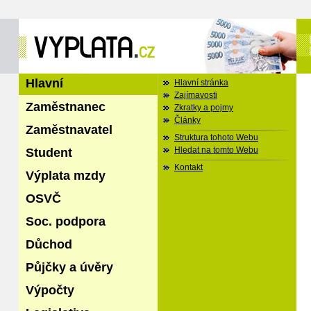
Hlavní
Hlavní stránka
Zajímavosti
Zaměstnanec
Zkratky a pojmy
Články
Zaměstnavatel
Struktura tohoto Webu
Student
Hledat na tomto Webu
Kontakt
Výplata mzdy
OSVČ
Soc. podpora
Důchod
Půjčky a úvěry
Výpočty