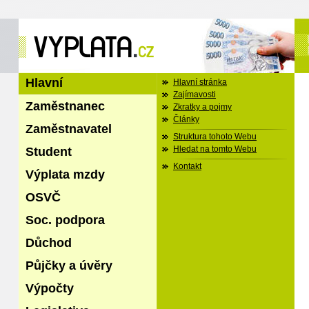
Hlavní
Hlavní stránka
Zajímavosti
Zaměstnanec
Zkratky a pojmy
Články
Zaměstnavatel
Struktura tohoto Webu
Student
Hledat na tomto Webu
Kontakt
Výplata mzdy
OSVČ
Soc. podpora
Důchod
Půjčky a úvěry
Výpočty