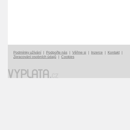
Podmínky užívání
|
Podpořte nás
|
Věřme si
|
Inzerce
|
Kontakt
|
Zpracování osobních údajů
|
Cookies