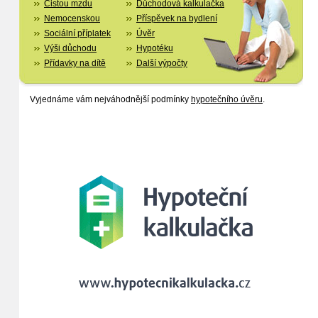
Čistou mzdu
Důchodová kalkulačka
Nemocenskou
Příspěvek na bydlení
Sociální příplatek
Úvěr
Výši důchodu
Hypotéku
Přídavky na dítě
Další výpočty
Vyjednáme vám nejváhodnější podmínky
hypotečního úvěru
.