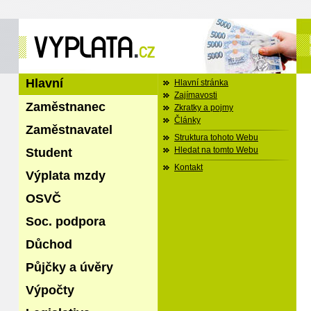
Hlavní
Hlavní stránka
Zajímavosti
Zaměstnanec
Zkratky a pojmy
Články
Zaměstnavatel
Struktura tohoto Webu
Student
Hledat na tomto Webu
Kontakt
Výplata mzdy
OSVČ
Soc. podpora
Důchod
Půjčky a úvěry
Výpočty