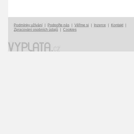
Podmínky užívání
|
Podpořte nás
|
Věřme si
|
Inzerce
|
Kontakt
|
Zpracování osobních údajů
|
Cookies