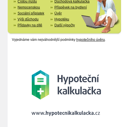
Čistou mzdu
Důchodová kalkulačka
Nemocenskou
Příspěvek na bydlení
Sociální příplatek
Úvěr
Výši důchodu
Hypotéku
Přídavky na dítě
Další výpočty
Vyjednáme vám nejváhodnější podmínky
hypotečního úvěru
.