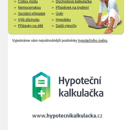
Čistou mzdu
Důchodová kalkulačka
Nemocenskou
Příspěvek na bydlení
Sociální příplatek
Úvěr
Výši důchodu
Hypotéku
Přídavky na dítě
Další výpočty
Vyjednáme vám nejváhodnější podmínky
hypotečního úvěru
.