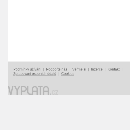
Podmínky užívání
|
Podpořte nás
|
Věřme si
|
Inzerce
|
Kontakt
|
Zpracování osobních údajů
|
Cookies