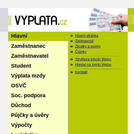
Hlavní
Hlavní stránka
Zajímavosti
Zaměstnanec
Zkratky a pojmy
Články
Zaměstnavatel
Struktura tohoto Webu
Student
Hledat na tomto Webu
Kontakt
Výplata mzdy
OSVČ
Soc. podpora
Důchod
Půjčky a úvěry
Výpočty