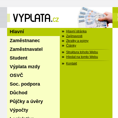
Hlavní
Hlavní stránka
Zajímavosti
Zaměstnanec
Zkratky a pojmy
Články
Zaměstnavatel
Struktura tohoto Webu
Student
Hledat na tomto Webu
Kontakt
Výplata mzdy
OSVČ
Soc. podpora
Důchod
Půjčky a úvěry
Výpočty