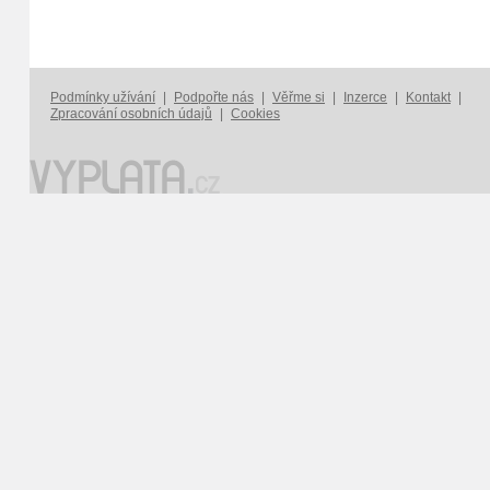
Podmínky užívání
|
Podpořte nás
|
Věřme si
|
Inzerce
|
Kontakt
|
Zpracování osobních údajů
|
Cookies