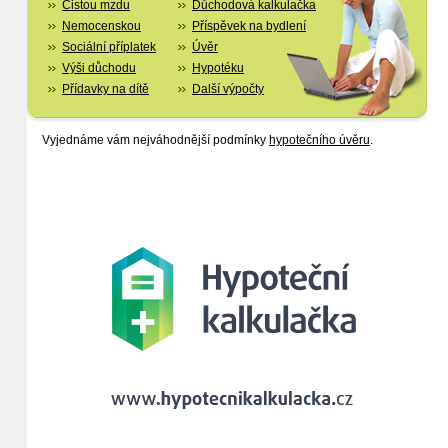
Čistou mzdu
Důchodová kalkulačka
Nemocenskou
Příspěvek na bydlení
Sociální příplatek
Úvěr
Výši důchodu
Hypotéku
Přídavky na dítě
Další výpočty
Vyjednáme vám nejváhodnější podmínky
hypotečního úvěru
.