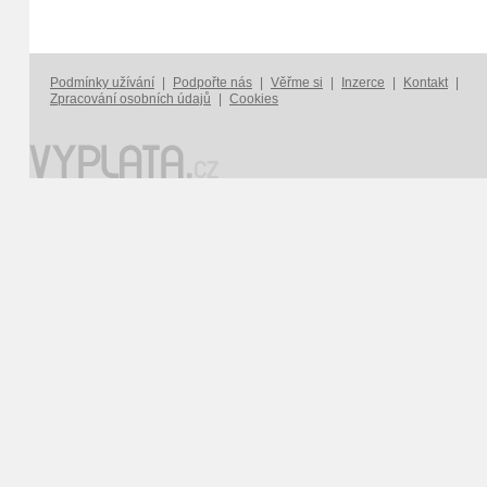
Podmínky užívání
|
Podpořte nás
|
Věřme si
|
Inzerce
|
Kontakt
|
Zpracování osobních údajů
|
Cookies