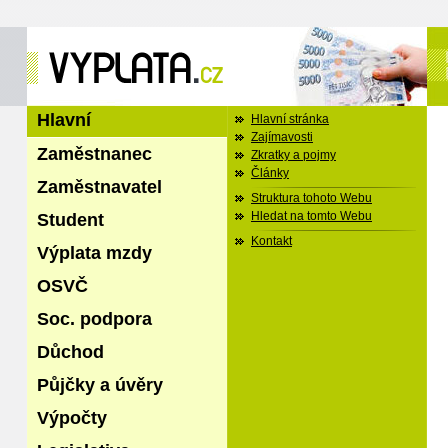
Hlavní
Hlavní stránka
Zajímavosti
Zaměstnanec
Zkratky a pojmy
Články
Zaměstnavatel
Struktura tohoto Webu
Student
Hledat na tomto Webu
Kontakt
Výplata mzdy
OSVČ
Soc. podpora
Důchod
Půjčky a úvěry
Výpočty