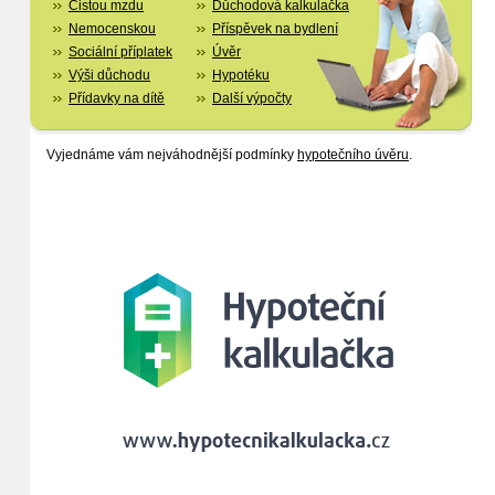
Čistou mzdu
Důchodová kalkulačka
Nemocenskou
Příspěvek na bydlení
Sociální příplatek
Úvěr
Výši důchodu
Hypotéku
Přídavky na dítě
Další výpočty
Vyjednáme vám nejváhodnější podmínky
hypotečního úvěru
.