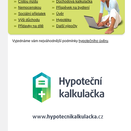
Čistou mzdu
Důchodová kalkulačka
Nemocenskou
Příspěvek na bydlení
Sociální příplatek
Úvěr
Výši důchodu
Hypotéku
Přídavky na dítě
Další výpočty
Vyjednáme vám nejváhodnější podmínky
hypotečního úvěru
.