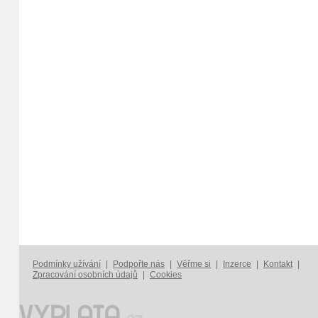
Podmínky užívání
|
Podpořte nás
|
Věřme si
|
Inzerce
|
Kontakt
|
Zpracování osobních údajů
|
Cookies