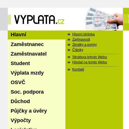
Hlavní
Hlavní stránka
Zajímavosti
Zaměstnanec
Zkratky a pojmy
Články
Zaměstnavatel
Struktura tohoto Webu
Student
Hledat na tomto Webu
Kontakt
Výplata mzdy
OSVČ
Soc. podpora
Důchod
Půjčky a úvěry
Výpočty