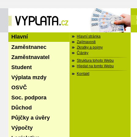
Hlavní
Hlavní stránka
Zajímavosti
Zaměstnanec
Zkratky a pojmy
Články
Zaměstnavatel
Struktura tohoto Webu
Student
Hledat na tomto Webu
Kontakt
Výplata mzdy
OSVČ
Soc. podpora
Důchod
Půjčky a úvěry
Výpočty