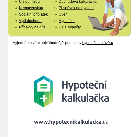
Čistou mzdu
Důchodová kalkulačka
Nemocenskou
Příspěvek na bydlení
Sociální příplatek
Úvěr
Výši důchodu
Hypotéku
Přídavky na dítě
Další výpočty
Vyjednáme vám nejváhodnější podmínky
hypotečního úvěru
.