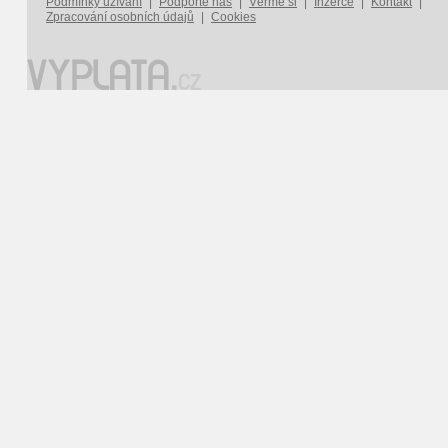
Podmínky užívání
|
Podpořte nás
|
Věřme si
|
Inzerce
|
Kontakt
|
Zpracování osobních údajů
|
Cookies