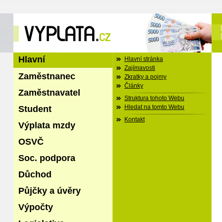
Hlavní
Hlavní stránka
Zajímavosti
Zaměstnanec
Zkratky a pojmy
Články
Zaměstnavatel
Struktura tohoto Webu
Student
Hledat na tomto Webu
Kontakt
Výplata mzdy
OSVČ
Soc. podpora
Důchod
Půjčky a úvěry
Výpočty