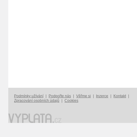
Podmínky užívání
|
Podpořte nás
|
Věřme si
|
Inzerce
|
Kontakt
|
Zpracování osobních údajů
|
Cookies