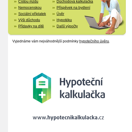
Čistou mzdu
Důchodová kalkulačka
Nemocenskou
Příspěvek na bydlení
Sociální příplatek
Úvěr
Výši důchodu
Hypotéku
Přídavky na dítě
Další výpočty
Vyjednáme vám nejváhodnější podmínky
hypotečního úvěru
.