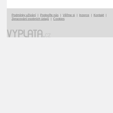
Podmínky užívání
|
Podpořte nás
|
Věřme si
|
Inzerce
|
Kontakt
|
Zpracování osobních údajů
|
Cookies