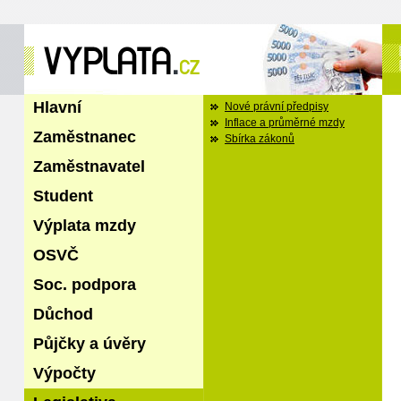
Hlavní
Nové právní předpisy
Inflace a průměrné mzdy
Zaměstnanec
Sbírka zákonů
Zaměstnavatel
Student
Výplata mzdy
OSVČ
Soc. podpora
Důchod
Půjčky a úvěry
Výpočty