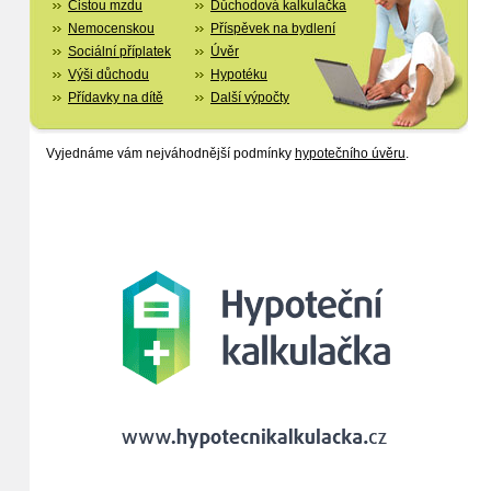
Čistou mzdu
Důchodová kalkulačka
Nemocenskou
Příspěvek na bydlení
Sociální příplatek
Úvěr
Výši důchodu
Hypotéku
Přídavky na dítě
Další výpočty
Vyjednáme vám nejváhodnější podmínky
hypotečního úvěru
.