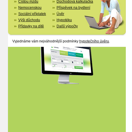
Čistou mzdu
Důchodová kalkulačka
Nemocenskou
Příspěvek na bydlení
Sociální příplatek
Úvěr
Výši důchodu
Hypotéku
Přídavky na dítě
Další výpočty
Vyjednáme vám nejváhodnější podmínky
hypotečního úvěru
.