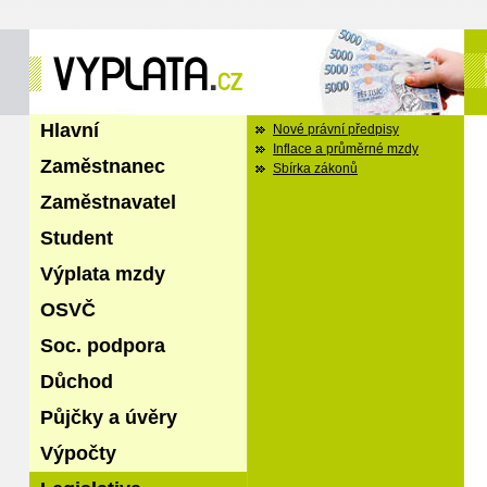
Hlavní
Nové právní předpisy
Inflace a průměrné mzdy
Zaměstnanec
Sbírka zákonů
Zaměstnavatel
Student
Výplata mzdy
OSVČ
Soc. podpora
Důchod
Půjčky a úvěry
Výpočty