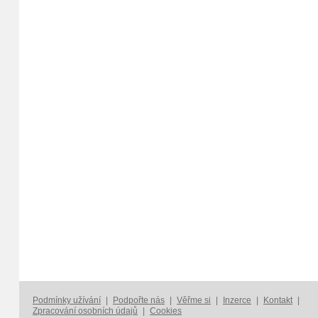
Podmínky užívání
|
Podpořte nás
|
Věřme si
|
Inzerce
|
Kontakt
|
Zpracování osobních údajů
|
Cookies