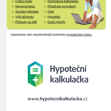
Čistou mzdu
Důchodová kalkulačka
Nemocenskou
Příspěvek na bydlení
Sociální příplatek
Úvěr
Výši důchodu
Hypotéku
Přídavky na dítě
Další výpočty
Vyjednáme vám nejváhodnější podmínky
hypotečního úvěru
.