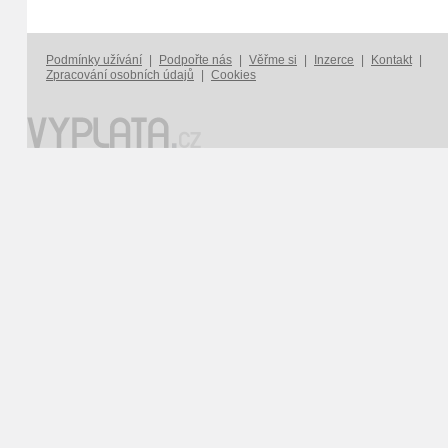
Podmínky užívání
|
Podpořte nás
|
Věřme si
|
Inzerce
|
Kontakt
|
Zpracování osobních údajů
|
Cookies