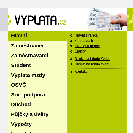
Hlavní
Hlavní stránka
Zajímavosti
Zaměstnanec
Zkratky a pojmy
Články
Zaměstnavatel
Struktura tohoto Webu
Student
Hledat na tomto Webu
Kontakt
Výplata mzdy
OSVČ
Soc. podpora
Důchod
Půjčky a úvěry
Výpočty